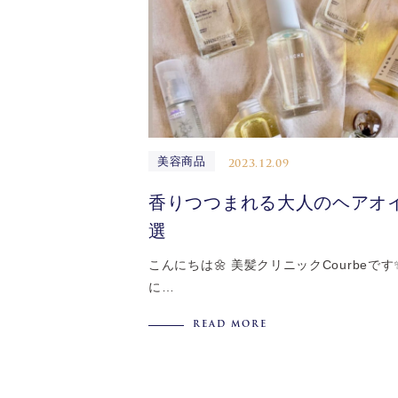
美容商品
2023.12.09
香りつつまれる大人のヘアオ
選
こんにちは🌼 美髪クリニックCourbeです✨ 
に…
READ MORE